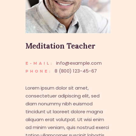
Meditation Teacher
info@example.com
E-MAIL:
8 (800) 123-45-67
PHONE:
Lorem ipsum dolor sit amet,
consectetuer adipiscing elit, sed
diam nonummy nibh euismod
tincidunt ut laoreet dolore magna
aliquam erat volutpat. Ut wisi enim
ad minim veniam, quis nostrud exerci
tation ullamcorper suscipit lobortis