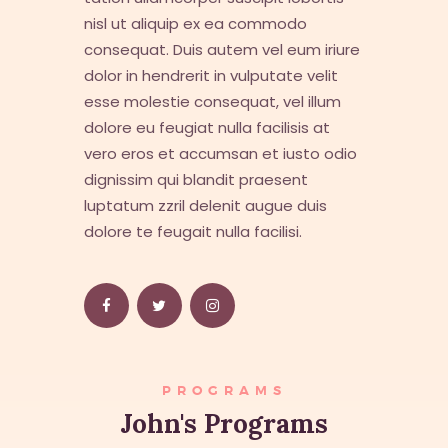
nisl ut aliquip ex ea commodo
consequat. Duis autem vel eum iriure
dolor in hendrerit in vulputate velit
esse molestie consequat, vel illum
dolore eu feugiat nulla facilisis at
vero eros et accumsan et iusto odio
dignissim qui blandit praesent
luptatum zzril delenit augue duis
dolore te feugait nulla facilisi.
PROGRAMS
John's Programs