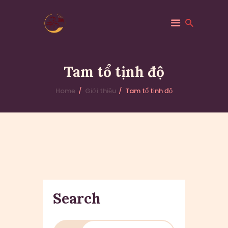
Tam tổ tịnh độ
Home
Giới thiệu
Tam tổ tịnh độ
GIỚI THIỆU
THÔNG BÁO
HOẠT ĐỘNG
PHÁP ÂM
Search
Search