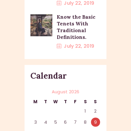
July 22, 2019
Know the Basic
Tenets With
Traditional
Definitions.
July 22, 2019
Calendar
August 2026
M
T
W
T
F
S
S
1
2
3
4
5
6
7
8
9