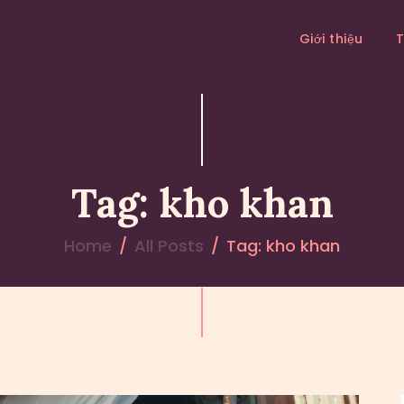
GIỚI THIỆU
Giới thiệu
THÔNG BÁO
HOẠT ĐỘNG
PHÁP ÂM
Tag: kho khan
Home
All Posts
Tag: kho khan