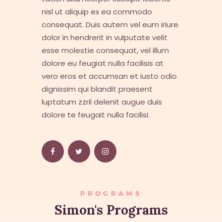
nisl ut aliquip ex ea commodo
consequat. Duis autem vel eum iriure
dolor in hendrerit in vulputate velit
esse molestie consequat, vel illum
dolore eu feugiat nulla facilisis at
vero eros et accumsan et iusto odio
dignissim qui blandit praesent
luptatum zzril delenit augue duis
dolore te feugait nulla facilisi.
PROGRAMS
Simon's Programs