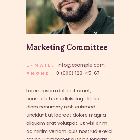
Marketing Committee
info@example.com
E-MAIL:
8 (800) 123-45-67
PHONE:
Lorem ipsum dolor sit amet,
consectetuer adipiscing elit, sed
diam nonummy nibh euismod
tincidunt ut laoreet dolore magna
aliquam erat volutpat. Ut wisi enim
ad minim veniam, quis nostrud exerci
tation ullamcorper suscipit lobortis